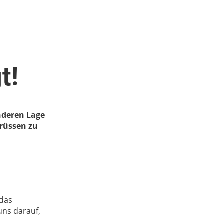
t!
nderen Lage
grüssen zu
 das
uns darauf,