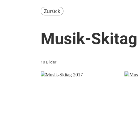
Zurück
Musik-Skitag
10 Bilder